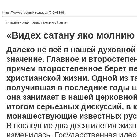
https://www.c-vestnik.ru/pastyr/?ID=5396
№ 18(391) октябрь 2008 / Пастырский опыт
«Видех сатану яко молнию
Далеко не всё в нашей духовной
значение. Главное и второстепе
причем второстепенное берет в
христианской жизни. Одной из т
получившая в последние годы ш
она занимает в нашей церковной
итогом серьезных дискуссий, в 
монашествующие известных рус
В последние два десятилетия жиз
изменилась. Государственная идео