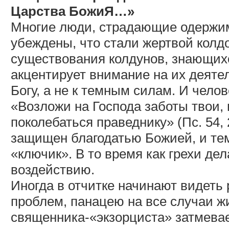
Царства БожиЯ…»
Многие люди, страдающие одержим
убеждены, что стали жертвой колдо
существования колдунов, знающихс
акцентирует внимание на их деяте
Богу, а не к темным силам. И чело
«Возложи на Господа заботы твои, 
поколебаться праведнику» (Пс. 54,
защищен благодатью Божией, и те
«ключик». В то время как грехи д
воздействию.
Иногда в отчитке начинают видеть
проблем, панацею на все случаи ж
священника-«экзорциста» затмевае