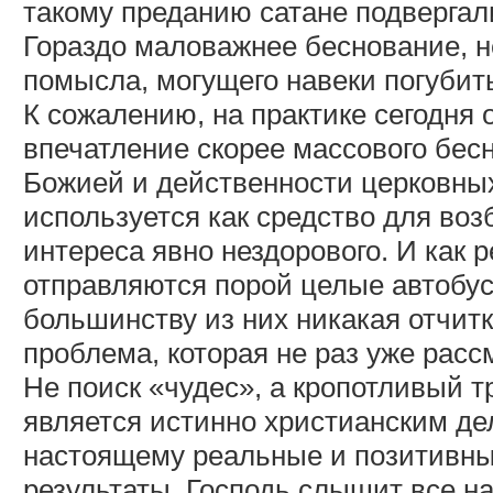
такому преданию сатане подвергали
Гораздо маловажнее беснование, н
помысла, могущего навеки погубит
К сожалению, на практике сегодня
впечатление скорее массового бес
Божией и действенности церковных
используется как средство для воз
интереса явно нездорового. И как р
отправляются порой целые автоб
большинству из них никакая отчит
проблема, которая не раз уже ра
Не поиск «чудес», а кропотливый 
является истинно христианским де
настоящему реальные и позитивны
результаты. Господь слышит все на