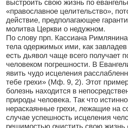
выстроить свою жизнь по евангельс
«православное целительство», пото
действие, предполагающее гаранти
молитва Церкви о недужном.
По слову прп. Кассиана Римлянина
тела одержимых ими, как завладе
есть дьявол чаще всего получает 
человеком погрешности. В Евангел
явить чудо исцеления расслабленн
тебе грехи» (Мф. 9, 2). Этот приме
болезнь находится в непосредстве
природы человека. Так что истинн
нераскаянные грехи, лежащие на с
случае успешность исцеления чело
решимостью очистить свою жизнь о