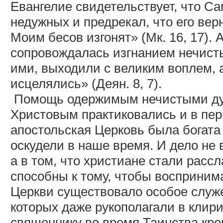
Евангелие свидетельствует, что Са
недужных и предрекал, что его ве
Моим бесов изгонят» (Мк. 16, 17).
сопровождалась изгнанием нечисты
ими, выходили с великим воплем, 
исцелялись» (Деян. 8, 7).
Помощь одержимым нечистыми ду
Христовым практиковались и в пер
апостольская Церковь была богат
оскудели в наше время. И дело не в
а в том, что христиане стали расс
способны к тому, чтобы восприним
Церкви существовало особое служе
которых даже рукополагали в клири
священнику во время Таинства кр