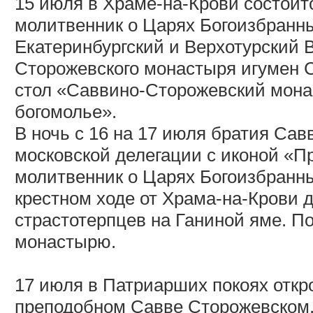
15 июля в Храме-на-Крови состоит
молитвенник о Царях Богоизбранны
Екатеринбургский и Верхотурский 
Сторожевского монастыря игумен С
стол «Саввино-Сторожевский мона
богомолье».
В ночь с 16 на 17 июля братия Са
московской делегации с иконой «
молитвенник о Царях Богоизбранн
крестном ходе от Храма-на-Крови
страстотерпцев на Ганиной яме. По
монастырю.
17 июля в Патриарших покоях откр
преподобном Савве Сторожевском