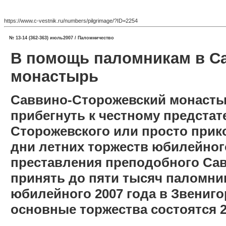
https://www.c-vestnik.ru/numbers/pilgrimage/?ID=2254
№ 13-14 (362-363) июль2007 / Паломничество
В помощь паломникам в С
монастырь
Саввино-Сторожевский монастыр
прибегнуть к честному предста
Сторожевского или просто прико
дни летних торжеств юбилейног
преставления преподобного Сав
принять до пяти тысяч паломни
юбилейного 2007 года в Звениг
основные торжества состоятся 22