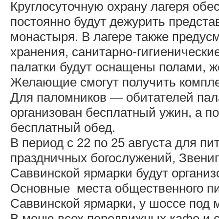
Круглосуточную охрану лагеря обес
постоянно будут дежурить предст
монастыря. В лагере также предус
хранения, санитарно-гигиенические
палатки будут оснащены полами, ж
Желающие смогут получить комплек
Для паломников — обитателей пала
организован бесплатный ужин, а п
бесплатный обед.
В период с 22 по 25 августа для пи
праздничных богослужений, Звениг
Саввинской ярмарки будут органи
Основные
места общественного п
Саввинской ярмарки, у шоссе под 
В меню всех передвижных кафе и 