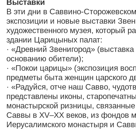
Выставки
В эти дни в Саввино-Сторожевско
экспозиции и новые выставки Звен
художественного музея, который р
здании Царицыных палат:
· «Древний Звенигород» (выставка
основанию обители);
· «Покои царицы» (экспозиция вос
предметы быта женщин царского д
· «Радуйся, отче наш Савво, чудот
представлены иконы, старопечатны
монастырской ризницы, связанные 
Саввы в XV–XX веков, из фондов м
Иерусалимского монастыря и Савв