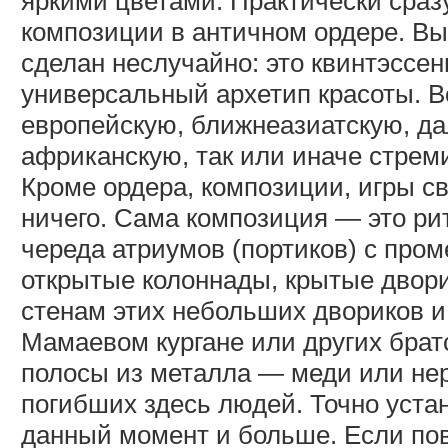
яркими цветами. Практически сраз
композиции в античном ордере. Вы
сделан неслучайно: это квинтэссен
универсальный архетип красоты. В
европейскую, ближнеазиатскую, д
африканскую, так или иначе стреми
Кроме ордера, композиции, игры св
ничего. Сама композиция — это ри
череда атриумов (портиков) с про
открытые колоннады, крытые двор
стенам этих небольших двориков и
Мамаевом кургане или других брат
полосы из металла — меди или не
погибших здесь людей. Точно уста
данный момент и больше. Если пов