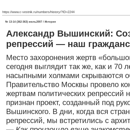
https://www.c-vestnik.ru/numbers/history/?ID=2244
№ 13-14 (362-363) июль2007 / История
Александр Вышинский: Со
репрессий — наш гражданс
Место захоронения жертв «большог
сегодня выглядит так же, как и 70 л
насыпными холмами скрываются об
Правительство Москвы провело ко
жертвам политических репрессий 
признан проект, созданный под ру
Вышинского. В дни, когда вся стра
репрессий, мы встретились с архи
— Как произошло ваше знакомств