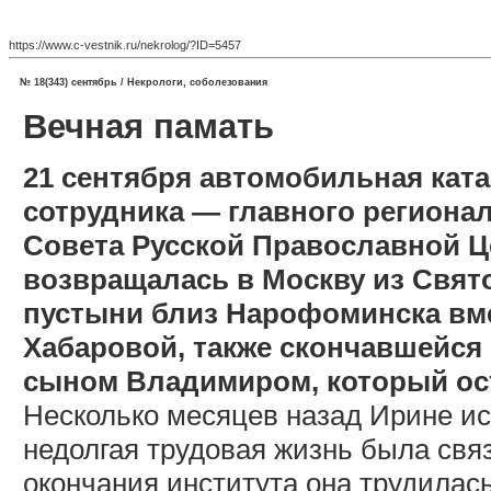
https://www.c-vestnik.ru/nekrolog/?ID=5457
№ 18(343) сентябрь / Некрологи, соболезования
Вечная памать
21 сентября автомобильная кат
сотрудника — главного региона
Совета Русской Православной Ц
возвращалась в Москву из Свят
пустыни близ Нарофоминска вме
Хабаровой, также скончавшейся 
сыном Владимиром, который ос
Несколько месяцев назад Ирине ис
недолгая трудовая жизнь была свя
окончания института она трудилас