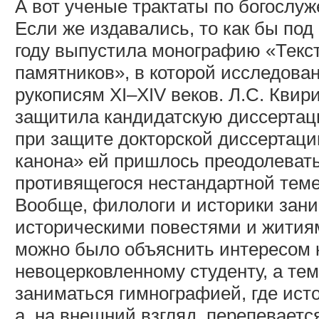
А вот ученые трактаты по богослу
Если же издавались, то как бы под
году выпустила монографию «Текс
памятников», в которой исследова
рукописям XI–XIV веков. Л.С. Квир
защитила кандидатскую диссертац
при защите докторской диссертац
канона» ей пришлось преодолевать
противящегося нестандартной теме
Вообще, филологи и историки зан
историческими повестями и житиям
можно было объяснить интересом к
невоцерковленному студенту, а те
заниматься гимнографией, где ист
а, на внешний взгляд, перепевается