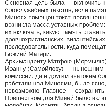
Основная цель была — включить к
богослужебных текстов; если памят
Минеях помещен текст, посвященны
возникла масса уставных проблем: 
их включать, какую память ставит
древнехристианских, византийских 
последовательности, куда помещат
Божией Матери.
Архимандриту Матфею (Мормылю), 
Иоанну (Самойлову) — нынешним 
комиссии, да и другим знатокам бо
работали над Минеями, было ясно,
невозможно. Главное — сохранить 
Новшеством для Миней было включ
молебнах. Молитвы брали в основ