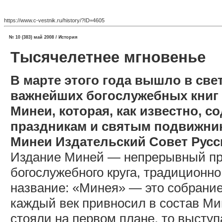
https://www.c-vestnik.ru/history/?ID=4605
№ 10 (383) май 2008 / История
Тысячелетнее мгновенье
В марте этого года вышло в све
важнейших богослужебных книг
Минеи, которая, как известно, 
праздникам и святым подвижник
Минеи Издательский Совет Русс
Издание Миней — непрерывный про
богослужебного круга, традиционно
название: «Минея» — это собрание
каждый век привносил в состав Ми
стояли на первом плане, то высту