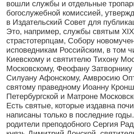
вошли службы и отдельные тропар
богослужебной комиссией, утверж
в Издательский Совет для публика
Это, например, службы святым XI
страстотерпцам, Собору новомуче
исповедникам Российским, в том 
Киевскому и святителю Тихону Мос
Московскому, Феофану Затворнику
Силуану Афонскому, Амвросию Опт
святому праведному Иоанну Кронш
Петербургской и Матроне Московск
Есть святые, которые издавна поч
написаны только в последние годы
родители преподобного Сергия Рад
князь Димитрий Донской, святител