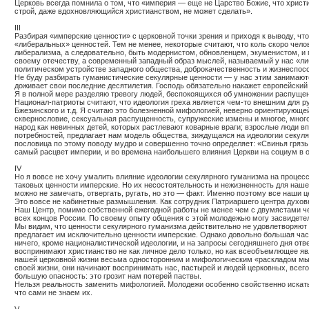
Церковь всегда помнила о том, что «империя — еще не Царство Божие, что христи
строй, даже вдохновляющийся христианством, не может сделать».
III
Разбирая «имперские ценности» с церковной точки зрения и приходя к выводу, чт
«либеральных» ценностей. Тем не менее, некоторые считают, что коль скоро чел
либерализма, а следовательно, быть модернистом, обновленцем, экуменистом, и пр
своему отечеству, а современный западный образ мыслей, называемый у нас «либ
политическом устройстве западного общества, доброкачественность и жизнеспосо
Не буду разбирать гуманистические секулярные ценности — у нас этим занимаютс
доживает свои последние десятилетия. Господь обязательно накажет европейский
Я в полной мере разделяю тревогу людей, беспокоящихся об умножении распущен
Национал-патриоты считают, что идеология греха является чем-то внешним для р
Бжезинского и т.д. Я считаю это болезненной мифологией, неверно ориентирующей
сквернословие, сексуальная распущенность, супружеские измены и многое, многое
народ как невинных детей, которых растлевают коварные враги; взрослые люди вп
потребностей, предлагает нам модель общества, зиждущаяся на идеологии секуляр
пословица по этому поводу мудро и совершенно точно определяет: «Свинья грязь 
самый расцвет империи, и во времена наибольшего влияния Церкви на социум в об
IV
Но я вовсе не хочу умалить влияние идеологии секулярного гуманизма на процес
таковых ценности имперские. Но их несостоятельность и нежизненность для наше
можно не замечать, отвергать, ругать, но это — факт. Именно поэтому все наши 
Это вовсе не кабинетные размышления. Как сотрудник Патриаршего центра духовн
Наш Центр, помимо собственной ежегодной работы не менее чем с двумястами че
всех концов России. По своему опыту общения с этой молодежью могу засвидет
Мы видим, что ценности секулярного гуманизма действительно не удовлетворяют
предлагает им исключительно ценности имперские. Однако довольно большая част
ничего, кроме националистической идеологии, и на запросы сегодняшнего дня от
воспринимают христианство не как личное дело только, но как всеобъемлющее яв
нашей церковной жизни весьма односторонним и мифологическим «раскладом мысл
своей жизни, они начинают воспринимать нас, пастырей и людей церковных, всег
большую опасность: это грозит нам потерей паствы.
Нельзя реальность заменить мифологией. Молодежи особенно свойственно искать
что сами не знаем их.
V