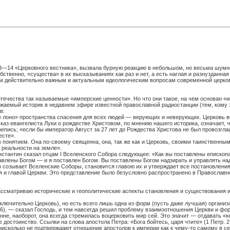
3—14 «Церковного вестника», вызвала бурную реакцию в небольшом, но весьма шум
ственно, «существа» в их высказываниях как раз и нет, а есть наглая и разнузданная
ым действительно важным и актуальным идеологическим вопросам современной церков
отечества так называемые «имперские ценности». Но что они такое, на чем основан «
аемый историк в недавнем эфире известной православной радиостанции (тем, кому эт
в:
 лоно» пространства спасения для всех людей — верующих и неверующих. Церковь вс
аз евангелиста Луки о рождестве Христовом, по мнению нашего историка, означает, 
епись; «если бы император Август за 27 лет до Рождества Христова не был провозгл
есте».
 понятием. Она по-своему священна, она, так же как и Церковь, своими таинственным
 реальности на земле».
нстантин сказал отцам
I
Вселенского Собора следующее: «Как вы поставлены епископам
тавлены Богом — и я поставлен Богом. Вы поставлены Богом надзирать и управлять на
ю созывает Вселенские Соборы, становится главою их и утверждает все постановления 
я и главой Церкви. Это представление было безусловно распространено в Православн
 рассматриваю исторические и геополитические аспекты становления и существования
лючительно Церковь), но есть всего лишь одна из форм (пусть даже лучшая) органи
36), — сказал Господь, и тем навсегда решил проблему взаимоотношения Церкви и форм 
не, наоборот, она всегда стремилась воцерковить мир сей. Это значит — отдавать «кес
 достоинство. Ссылки на слова апостола Петра: «Бога бойтесь, царя чтите» (1 Петр. 
 нисколько не подтверждают отношение апостолов к империи как к чему-то самому в с