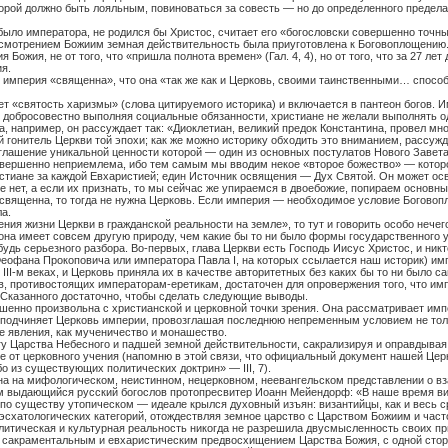
оторой должно быть лояльным, повиноваться за совесть — но до определенного преде
было императора, не родился бы Христос, считает его «богословски совершенно точным
 и смотрением Божиим земная действительность была приуготовлена к Боговоплощению.
Божия, не от того, что «пришла полнота времен» (Гал. 4, 4), но от того, что за 27 л
я.
о империя «священна», что она «так же как и Церковь, своими таинственными… спосо
 «святость харизмы» (слова цитируемого историка) и включается в пантеон богов. Им
добросовестно выполняя социальные обязанности, христиане не желали выполнять од
а, например, он рассуждает так: «Диоклетиан, великий предок Константина, провел мн
й гонитель Церкви той эпохи; как же можно историку обходить это вниманием, рассу
зглашение уникальной ценности которой — один из основных постулатов Нового Заве
совершенно неприемлема, ибо тем самым мы вводим некое «второе божество» — котор
истиане за каждой Евхаристией; един Источник освящения — Дух Святой. Он может ос
 нет, а если их признать, то мы сейчас же упираемся в двоебожие, попираем основны
священна, то тогда не нужна Церковь. Если империя — необходимое условие Боговопл
а.
ия жизни Церкви в гражданской реальности на земле», то тут и говорить особо нечег
она имеет совсем другую природу, чем какие бы то ни было формы государственного 
будь серьезного разбора. Во-первых, глава Церкви есть Господь Иисус Христос, и ник
а Феофана Прокоповича или императора Павла
I
, на которых ссылается наш историк) им
в
III
-м веках, и Церковь приняла их в качестве авторитетных без каких бы то ни было
, противостоящих императорам-еретикам, достаточен для опровержения того, что имп
Сказанного достаточно, чтобы сделать следующие выводы.
шенно произвольна с христианской и церковной точки зрения. Она рассматривает имп
м подчиняет Церковь империи, провозглашая последнюю непременным условием не тол
 явления, как мученичество и монашество.
гу Царства Небесного и падшей земной действительности, сакрализируя и оправдывая
е от церковного учения (напомню в этой связи, что официальный документ нашей Це
либо из существующих политических доктрин» —
III
, 7).
а на мифологическом, неистинном, нецерковном, неевангельском представлении о вза
м выдающийся русский богослов протопресвитер Иоанн Мейендорф: «В наше время в
— по существу утопическом — идеале крылся духовный изъян: византийцы, как и весь
 эсхатологических категорий, отождествляя земное царство с Царством Божиим и част
тическая и культурная реальность никогда не разрешила двусмысленность своих прит
 сакраментальным и евхаристическим предвосхищением Царства Божия, с одной сторо