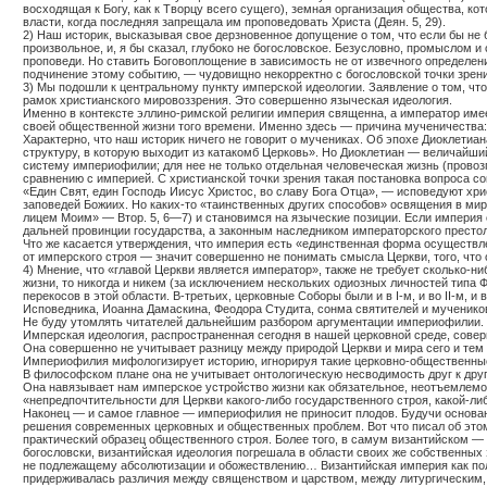
восходящая к Богу, как к Творцу всего сущего), земная организация общества, к
власти, когда последняя запрещала им проповедовать Христа (Деян. 5, 29).
2) Наш историк, высказывая свое дерзновенное допущение о том, что если бы не 
произвольное, и, я бы сказал, глубоко не богословское. Безусловно, промыслом
проповеди. Но ставить Боговоплощение в зависимость не от извечного определения 
подчинение этому событию, — чудовищно некорректно с богословской точки зрени
3) Мы подошли к центральному пункту имперской идеологии. Заявление о том, чт
рамок христианского мировоззрения. Это совершенно языческая идеология.
Именно в контексте эллино-римской религии империя священна, а император имеет
своей общественной жизни того времени. Именно здесь — причина мученичества: 
Характерно, что наш историк ничего не говорит о мучениках. Об эпохе Диоклетиан
структуру, в которую выходит из катакомб Церковь». Но Диоклетиан — величайши
систему империофилии; для нее не только отдельная человеческая жизнь (прово
сравнению с империей. С христианской точки зрения такая постановка вопроса 
«Един Свят, един Господь Иисус Христос, во славу Бога Отца», — исповедуют хр
заповедей Божиих. Но каких-то «таинственных других способов» освящения в мире
лицем Моим» — Втор. 5, 6—7) и становимся на языческие позиции. Если империя 
дальней провинции государства, а законным наследником императорского престол
Что же касается утверждения, что империя есть «единственная форма осуществлен
от имперского строя — значит совершенно не понимать смысла Церкви, того, что 
4) Мнение, что «главой Церкви является император», также не требует сколько-ни
жизни, то никогда и никем (за исключением нескольких одиозных личностей тип
перекосов в этой области. В-третьих, церковные Соборы были и в
I
-м, и во
II
-м, и 
Исповедника, Иоанна Дамаскина, Феодора Студита, сонма святителей и мучеников
Не буду утомлять читателей дальнейшим разбором аргументации империофилии. 
Имперская идеология, распространенная сегодня в нашей церковной среде, совер
Она совершенно не учитывает разницу между природой Церкви и мира сего и те
Империофилия мифологизирует историю, игнорируя такие церковно-общественные
В философском плане она не учитывает онтологическую несводимость друг к дру
Она навязывает нам имперское устройство жизни как обязательное, неотъемлемо
«непредпочтительности для Церкви какого-либо государственного строя, какой-
Наконец — и самое главное — империофилия не приносит плодов. Будучи основан
решения современных церковных и общественных проблем. Вот что писал об это
практический образец общественного строя. Более того, в самум византийском 
богословски, византийская идеология погрешала в области своих же собственных
не подлежащему абсолютизации и обожествлению… Византийская империя как поли
придерживалась различия между священством и царством, между литургическим,