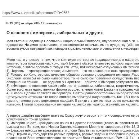
https://www.c-vestnik.ru/comment/?ID=2862
№ 19 (320) октябрь 2005 / Комментарии
О ценностях имперских, либеральных и других
Моя статья «Владимир Соловьев и национальный вопрос», опубликованная в № 1
идеологии. Не имея ни желания, ни возможности отвечать им по существу (ибо, соб
воспользуюсь ситуацией как поводом к разъяснению моего отношения к некотор
I
Меня часто упрекают в том, что я критикую и отвергаю традиционные для нашего 
количеством православных христиан? Весьма обстоятельно это изложил один уваж
историка, а затем прокомментирую его. Итак, вот несколько озвученных им тезисо
1) Церковь — «рождающее лоно»; и империя — то же самое: оно есть «рождающее
2) Рождество Христово мистическим образом совпало с рождением империи. Расск
Вифлеем; если бы не было императора, то не было бы повеления осуществить пер
совершенно точное — не родился бы Христос… Христос и империя рождаются вм
3) «Империя не является каким-либо чисто правовым, кабинетным, теоретическим
более того, есть единственная форма осуществления жизни Церкви в гражданской
4) «Главой Церкви является император». Святой равноапостольный император Ко
цитируемого историка эти слова святого императора надо понимать так: «Вы пос
вами, от имени всего церковного народа». В связи с этим император по положени
империи. Главой православной империи является император, а значит, он являетс
II
А теперь давайте разберем все это. Сразу хочу оговорить, что я совершенно не
христианской точки зрения.
1) Империя не есть «рождающее лоно» в Царство Небесное (таковым является иск
смысла ни в Ветхом, ни в Новом Завете. «Царство Мое не от мира сего» (Ин. 18, 
— Церковь никогда не трактовала эти слова Христа так прямолинейно и односторон
что у Церкви и у государства разные природы, разные задачи и совершенно разное
власти не от Бога, существующие же власти от Бога установлены» (Рим. 13, 1) —