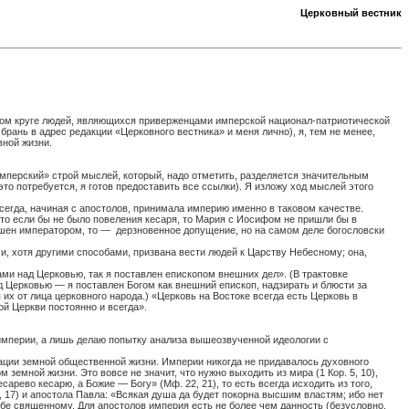
Церковный вестник
ном круге людей, являющихся приверженцами имперской национал-патриотической
 брань в адрес редакции «Церковного вестника» и меня лично), я, тем не менее,
ной жизни.
имперский» строй мыслей, который, надо отметить, разделяется значительным
о потребуется, я готов предоставить все ссылки). Я изложу ход мыслей этого
егда, начиная с апостолов, принимала империю именно в таковом качестве.
что если бы не было повеления кесаря, то Мария с Иосифом не пришли бы в
ашен императором, то —
дерзновенное допущение, но на самом деле богословски
и, хотя другими способами, призвана вести людей к Царству Небесному; она,
и над Церковью, так я поставлен епископом внешних дел». (В трактовке
д Церковью — я поставлен Богом как внешний епископ, надзирать и блюсти за
их от лица церковного народа.) «Церковь на Востоке всегда есть Церковь в
ой Церкви постоянно и всегда».
 империи, а лишь делаю попытку анализа вышеозвученной идеологии с
зации земной общественной жизни. Империи никогда не придавалось духовного
земной жизни. Это вовсе не значит, что нужно выходить из мира (1 Кор. 5, 10),
арево кесарю, а Божие — Богу» (Мф. 22, 21), то есть всегда исходить из того,
2, 17) и апостола Павла: «Всякая душа да будет покорна высшим властям; ибо нет
ебе священному. Для апостолов империя есть не более чем данность (безусловно,