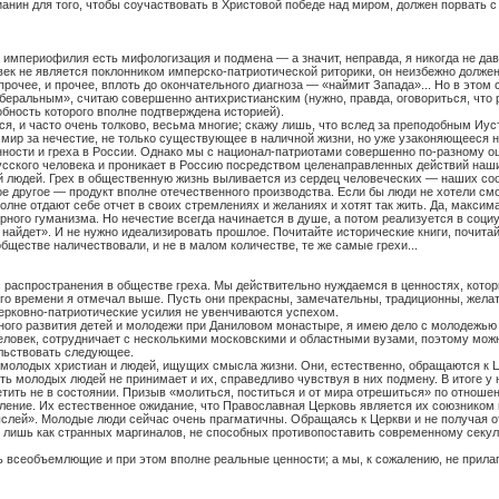
анин для того, чтобы соучаствовать в Христовой победе над миром, должен порвать 
о империофилия есть мифологизация и подмена — а значит, неправда, я никогда не д
овек не является поклонником имперско-патриотической риторики, он неизбежно долж
очее, и прочее, вплоть до окончательного диагноза — «наймит Запада»... Но в этом 
еральным», считаю совершенно антихристианским (нужно, правда, оговориться, что ре
бность которого вполне подтверждена историей).
я, и часто очень толково, весьма многие; скажу лишь, что вслед за преподобным Иу
 мир за нечестие, не только существующее в наличной жизни, но уже узаконяющееся н
ности и греха в России. Однако мы с национал-патриотами совершенно по-разному о
усского человека и проникает в Россию посредством целенаправленных действий наши
 людей. Грех в общественную жизнь выливается из сердец человеческих — наших сооте
 другое — продукт вполне отечественного производства. Если бы люди не хотели смо
олне отдают себе отчет в своих стремлениях и желаниях и хотят так жить. Да, макси
ного гуманизма. Но нечестие всегда начинается в душе, а потом реализуется в социу
найдет». И не нужно идеализировать прошлое. Почитайте исторические книги, почитай
ществе наличествовали, и не в малом количестве, те же самые грехи...
с распространения в обществе греха. Мы действительно нуждаемся в ценностях, кото
го времени я отмечал выше. Пусть они прекрасны, замечательны, традиционны, желат
церковно-патриотические усилия не увенчиваются успехом.
ого развития детей и молодежи при Даниловом монастыре, я имею дело с молодежью —
ловек, сотрудничает с несколькими московскими и областными вузами, поэтому можно
ельствовать следующее.
 молодых христиан и людей, ищущих смысла жизни. Они, естественно, обращаются к 
ь молодых людей не принимает и их, справедливо чувствуя в них подмену. В итоге у
ветить не в состоянии. Призыв «молиться, поститься и от мира отрешиться» по отнош
ление. Их естественное ожидание, что Православная Церковь является их союзником 
ей». Молодые люди сейчас очень прагматичны. Обращаясь к Церкви и не получая от 
о лишь как странных маргиналов, не способных противопоставить современному секул
 всеобъемлющие и при этом вполне реальные ценности; а мы, к сожалению, не прила