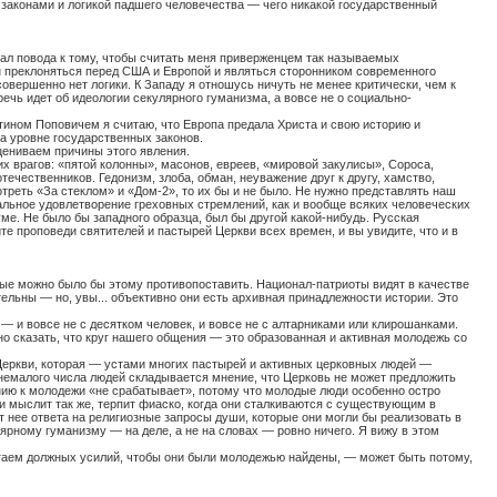
с законами и логикой падшего человечества — чего никакой государственный
авал повода к тому, чтобы считать меня приверженцем так называемых
ен преклоняться перед США и Европой и являться сторонником современного
совершенно нет логики. К Западу я отношусь ничуть не менее критически, чем к
чь идет об идеологии секулярного гуманизма, а вовсе не о социально-
стином Поповичем я считаю, что Европа предала Христа и свою историю и
а уровне государственных законов.
цениваем причины этого явления.
х врагов: «пятой колонны», масонов, евреев, «мировой закулисы», Сороса,
чественников. Гедонизм, злоба, обман, неуважение друг к другу, хамство,
треть «За стеклом» и «Дом-2», то их бы и не было. Не нужно представлять наш
мальное удовлетворение греховных стремлений, как и вообще всяких человеческих
ме. Не было бы западного образца, был бы другой какой-нибудь. Русская
те проповеди святителей и пастырей Церкви всех времен, и вы увидите, что и в
рые можно было бы этому противопоставить. Национал-патриоты видят в качестве
ельны — но, увы... объективно они есть архивная принадлежности истории. Это
 и вовсе не с десятком человек, и вовсе не с алтарниками или клирошанками.
 сказать, что круг нашего общения — это образованная и активная молодежь со
Церкви, которая — устами многих пастырей и активных церковных людей —
 немалого числа людей складывается мнение, что Церковь не может предложить
ению к молодежи «не срабатывает», потому что молодые люди особенно остро
и мыслит так же, терпит фиаско, когда они сталкиваются с существующим в
нее ответа на религиозные запросы души, которые они могли бы реализовать в
ярному гуманизму — на деле, а не на словах — ровно ничего. Я вижу в этом
гаем должных усилий, чтобы они были молодежью найдены, — может быть потому,