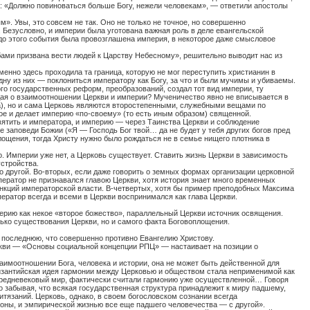
ла: «Должно повиноваться больше Богу, нежели человекам», — ответили апостолы
». Увы, это совсем не так. Оно не только не точное, но совершенно
 Безусловно, и империи была уготована важная роль в деле евангельской
ет до этого события была провозглашена империя, в некоторое даже смысловое
бами призвана вести людей к Царству Небесному», решительно выводит нас из
енно здесь проходила та граница, которую не мог переступить христианин в
ну из них — поклониться императору как Богу, за что и были мучимы и убиваемы.
ого государственных реформ, преобразований, создал тот вид империи, ту
ждая о взаимоотношении Церкви и империи? Мученичество явно не вписывается в
та), но и сама Церковь являются второстепенными, служебными вещами по
ое и делает империю «по-своему» (то есть иным образом) священной.
вятить и императора, и империю — через Таинства Церкви и соблюдение
е заповеди Божии («Я — Господь Бог твой… да не будет у тебя других богов пред
ощения, тогда Христу нужно было рождаться не в семье нищего плотника в
о. Империи уже нет, а Церковь существует. Ставить жизнь Церкви в зависимость
устройства.
то другой. Во-вторых, если даже говорить о земных формах организации церковной
ператор не признавался главою Церкви, хотя история знает много временных
 санкций императорской власти. В-четвертых, хотя бы пример преподобных Максима
ератор всегда и всеми в Церкви воспринимался как глава Церкви.
ерию как некое «второе божество», параллельный Церкви источник освящения.
ько существования Церкви, но и самого факта Боговоплощения.
 последнюю, что совершенно противно Евангелию Христову.
ркви — «Основы социальной концепции РПЦ» — настаивает на позиции о
имоотношении Бога, человека и истории, она не может быть действенной для
изантийская идея гармонии между Церковью и обществом стала неприменимой как
 средневековый мир, фактически считали гармонию уже осуществленной… Говоря
о забывая, что всякая государственная структура принадлежит к миру падшему,
язаний. Церковь, однако, в своем богословском сознании всегда
ны, и эмпирической жизнью все еще падшего человечества — с другой».