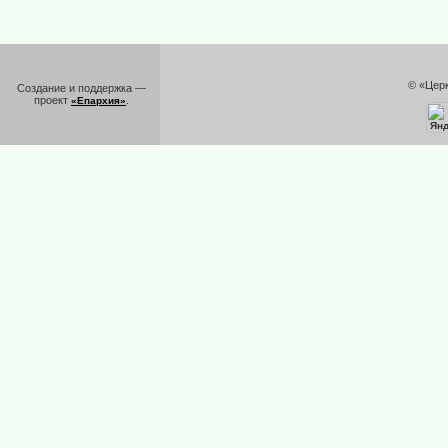
© «Цер
Создание и поддержка —
проект
.
«Епархия»