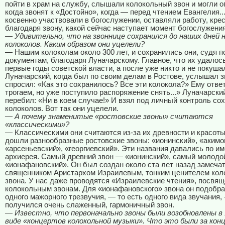
пойти в храм на службу, слышали колокольный звон и могли о
когда звонят к «Достойно», когда — перед чтением Евангелия..
косвенно участвовали в богослужении, оставляли работу, крес
благодаря звону, какой сейчас наступает момент богослужения
—
Удивительно, что на звоннице сохранился до наших дней н
колоколов. Каким образом они уцелели?
— Нашим колоколам около 300 лет, и сохранились они, судя 
документам, благодаря Луначарскому. Главное, что их удалос
первые годы советской власти, а после уже никто и не покуша
Луначарский, когда был по своим делам в Ростове, услышал з
спросил: «Как это сохранилось? Все эти колокола?» Ему отве
трогаем, но уже поступило распоряжение снять...» Луначарски
перебил: «Ни в коем случае!» И взял под личный контроль со
колоколов. Вот так они уцелели.
— А почему знаменитые «ростовские звоны» считаются
«классическими»?
— Классическими они считаются из-за их древности и красоты
дошли разнообразные ростовские звоны: «ионинский», «акимо
«арсеньевский», «георгиевский». Эти названия давались по и
архиерея. Самый древний звон — «ионинский», самый молод
«ионафановский». Он был создан около ста лет назад замеч
священником Аристархом Израилевым, тонким ценителем кол
звона. У нас даже проводятся «Израилевские чтения», посвя
колокольным звонам. Для «ионафановского» звона он подобр
одного мажорного трезвучия, — то есть одного вида звучания,
получился очень слаженный, гармоничный звон.
— Известно, что первоначально звоны были возобновлены в 
виде «концертов колокольной музыки». Что это были за ко