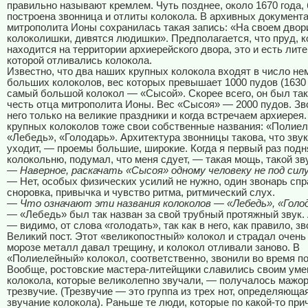
правильно называют кремлем. Чуть позднее, около 1670 года,
построена звонница и отлиты колокола. В архивных документ
митрополита Ионы сохранилась такая запись: «На своем дво
колоколишки, дивятся людишки». Предполагается, что пруд, 
находится на территории архиерейского двора, это и есть лите
которой отливались колокола.
Известно, что два наших крупных колокола входят в число не
больших колоколов, вес которых превышает 1000 пудов (1630 
самый большой колокол — «Сысой». Скорее всего, он был так
честь отца митрополита Ионы. Вес «Сысоя» — 2000 пудов. Зв
него только на великие праздники и когда встречаем архиерея
крупных колоколов тоже свои собственные названия: «Полие
«Лебедь», «Голодарь». Архитектура звонницы такова, что зву
уходит, — проемы большие, широкие. Когда я первый раз подн
колокольню, подумал, что меня сдует, — такая мощь, такой зв
— Наверное, раскачать «Сысоя» одному человеку не под сил
— Нет, особых физических усилий не нужно, один звонарь сп
сноровка, привычка и чувство ритма, ритмический слух.
— Что означают эти названия колоколов — «Лебедь», «Голо
— «Лебедь» был так назван за свой трубный протяжный звук.
— видимо, от слова «голодать», так как в него, как правило, з
Великий пост. Этот «великопостный» колокол и страдал очень
морозе металл давал трещину, и колокол отливали заново. В
«Полиелейный» колокол, соответственно, звонили во время п
Вообще, ростовские мастера-литейщики славились своим уме
колокола, которые великолепно звучали, — получалось мажо
трезвучие. (Трезвучие — это группа из трех нот, определяюща
звучание колокола). Раньше те люди, которые по какой-то при