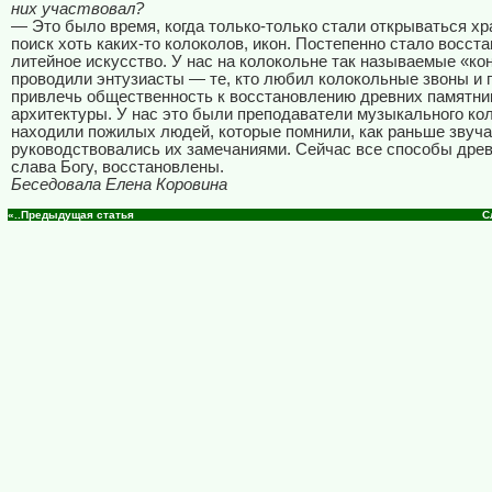
них участвовал?
— Это было время, когда только-только стали открываться х
поиск хоть каких-то колоколов, икон. Постепенно стало восст
литейное искусство. У нас на колокольне так называемые «к
проводили энтузиасты — те, кто любил колокольные звоны и
привлечь общественность к восстановлению древних памятни
архитектуры. У нас это были преподаватели музыкального ко
находили пожилых людей, которые помнили, как раньше звуча
руководствовались их замечаниями. Сейчас все способы древ
слава Богу, восстановлены.
Беседовала Елена Коровина
«..Предыдущая статья
С