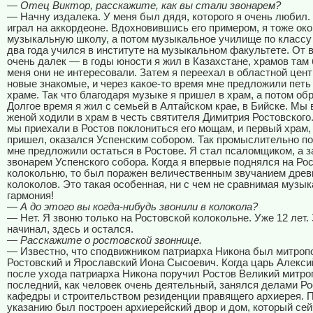
— Отец Виктор, расскажите, как вы стали звонарем?
— Начну издалека. У меня был дядя, которого я очень любил.
играл на аккордеоне. Вдохновившись его примером, я тоже ок
музыкальную школу, а потом музыкальное училище по классу 
два года учился в институте на музыкальном факультете. От 
очень далек — в годы юности я жил в Казахстане, храмов там
меня они не интересовали. Затем я переехал в областной цент
новые знакомые, и через какое-то время мне предложили петь 
храме. Так что благодаря музыке я пришел в храм, а потом обр
Долгое время я жил с семьей в Алтайском крае, в Бийске. Мы 
женой ходили в храм в честь святителя Димитрия Ростовского.
мы приехали в Ростов поклониться его мощам, и первый храм,
пришел, оказался Успенским собором. Так промыслительно по
мне предложили остаться в Ростове. Я стал псаломщиком, а з
звонарем Успенского собора. Когда я впервые поднялся на Ро
колокольню, то был поражен величественным звучанием древ
колоколов. Это такая особенная, ни с чем не сравнимая музык
гармония!
— А до этого вы когда-нибудь звонили в колокола?
— Нет. Я звоню только на Ростовской колокольне. Уже 12 лет.
начинал, здесь и остался.
— Расскажите о ростовской звоннице.
— Известно, что сподвижником патриарха Никона был митроп
Ростовский и Ярославский Иона Сысоевич. Когда царь Алекс
после ухода патриарха Никона поручил Ростов Великий митро
последний, как человек очень деятельный, занялся делами Р
кафедры и строительством резиденции правящего архиерея. П
указанию был построен архиерейский двор и дом, который сей